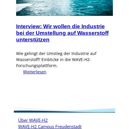
Interview: Wir wollen die Industrie
bei der Umstellung auf Wasserstoff
unterstützen
Wie gelingt der Umstieg der Industrie auf
Wasserstoff? Einblicke in die WAVE-H2-
Forschungsplattform.
:
Weiterlesen
Interview:
Wir
wollen
die
Industrie
bei
der
Über WAVE-H2
Umstellung
WAVE-H2 Campus Freudenstadt
auf