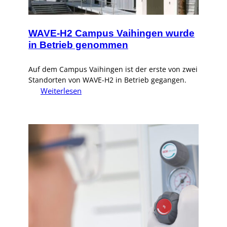
WAVE-H2 Campus Vaihingen wurde
in Betrieb genommen
Auf dem Campus Vaihingen ist der erste von zwei
Standorten von WAVE-H2 in Betrieb gegangen.
:
Weiterlesen
WAVE-
H2
Campus
Vaihingen
wurde
in
Betrieb
genommen