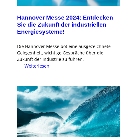
Hannover Messe 2024: Entdecken
Sie die Zukunft der industriellen
Energiesysteme!
Die Hannover Messe bot eine ausgezeichnete
Gelegenheit, wichtige Gespräche über die
Zukunft der Industrie zu führen.
:
Weiterlesen
Hannover
Messe
2024:
Entdecken
Sie
die
Zukunft
der
industriellen
Energiesysteme!