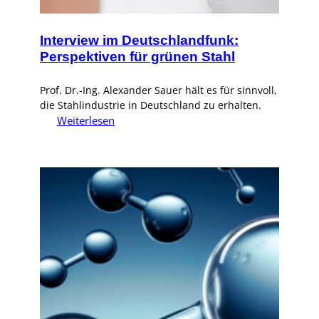
Interview im Deutschlandfunk:
Perspektiven für grünen Stahl
Prof. Dr.-Ing. Alexander Sauer hält es für sinnvoll,
die Stahlindustrie in Deutschland zu erhalten.
:
Weiterlesen
Interview
im
Deutschlandfunk:
Perspektiven
für
grünen
Stahl